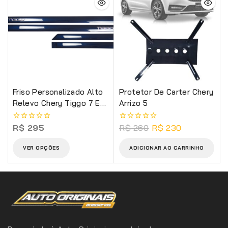
Friso Personalizado Alto
Protetor De Carter Chery
Relevo Chery Tiggo 7 E
Arrizo 5
Tiggo 7 Pro
R$
295
R$
260
R$
230
0
0
de
de
5
5
VER OPÇÕES
ADICIONAR AO CARRINHO