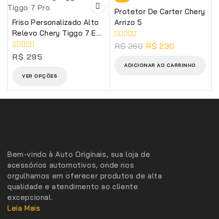
Protetor De Carter Chery
Friso Personalizado Alto
Arrizo 5
Relevo Chery Tiggo 7 E
Tiggo 7 Pro
0
R$
260
R$
230
de
0
R$
295
5
de
ADICIONAR AO CARRINHO
5
VER OPÇÕES
Bem-vindo à Auto Originais, sua loja de
acessórios automotivos, onde nos
orgulhamos em oferecer produtos de alta
qualidade e atendimento ao cliente
excepcional.
Leia Mais