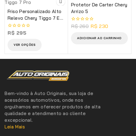
Protetor De Carter Chery
Friso Personalizado Alto
Arrizo 5
Relevo Chery Tiggo 7 E
Tiggo 7 Pro
R$
260
R$
230
0
de
R$
295
0
5
de
ADICIONAR AO CARRINHO
5
VER OPÇÕES
Bem-vindo à Auto Originais, sua loja de
acessórios automotivos, onde nos
orgulhamos em oferecer produtos de alta
qualidade e atendimento ao cliente
excepcional.
Leia Mais