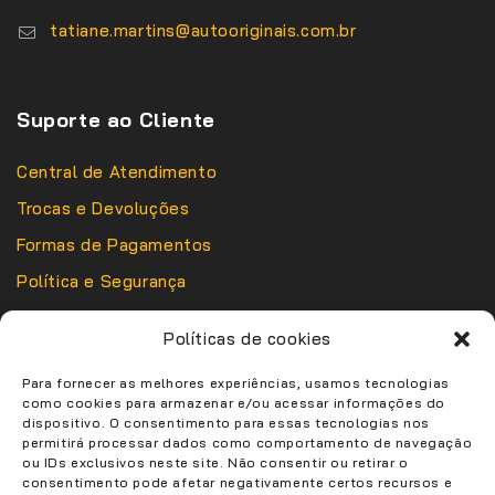
tatiane.martins@autooriginais.com.br
Suporte ao Cliente
Central de Atendimento
Trocas e Devoluções
Formas de Pagamentos
Política e Segurança
Política de Entrega
Políticas de cookies
Política de Privacidade
Sobre Nós
Para fornecer as melhores experiências, usamos tecnologias
como cookies para armazenar e/ou acessar informações do
dispositivo. O consentimento para essas tecnologias nos
permitirá processar dados como comportamento de navegação
ou IDs exclusivos neste site. Não consentir ou retirar o
consentimento pode afetar negativamente certos recursos e