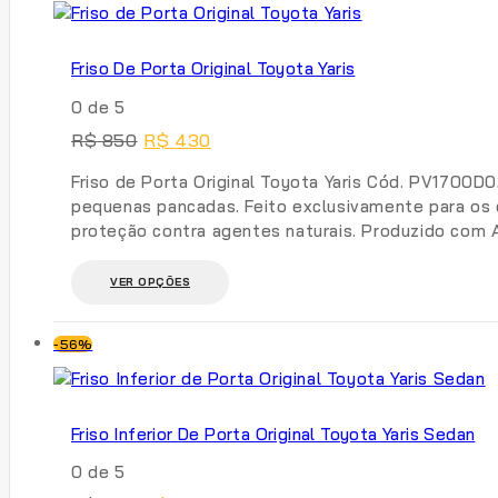
venda
Friso De Porta Original Toyota Yaris
0
de 5
O
O
R$
850
R$
430
preço
preço
original
atual
Friso de Porta Original Toyota Yaris Cód. PV1700D
era:
é:
pequenas pancadas. Feito exclusivamente para os c
R$ 850.
R$ 430.
proteção contra agentes naturais. Produzido com A
Este
VER OPÇÕES
produto
tem
Produto
várias
-56%
À
variantes.
venda
As
opções
Friso Inferior De Porta Original Toyota Yaris Sedan
podem
ser
0
de 5
escolhidas