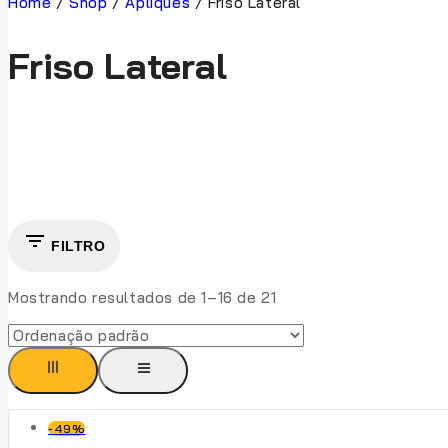
Home
/
Shop
/
Apliques
/
Friso Lateral
Friso Lateral
FILTRO
Mostrando resultados de 1–
16
de
21
Produto
-49%
À