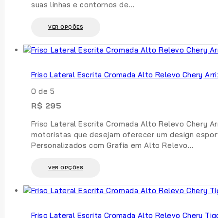
suas linhas e contornos de…
do
produto
Este
VER OPÇÕES
produto
tem
várias
variantes.
Friso Lateral Escrita Cromada Alto Relevo Chery Arri
As
opções
0
de 5
podem
R$
295
ser
escolhidas
Friso Lateral Escrita Cromada Alto Relevo Chery Ar
na
motoristas que desejam oferecer um design esporti
página
Personalizados com Grafia em Alto Relevo…
do
produto
Este
VER OPÇÕES
produto
tem
várias
variantes.
Friso Lateral Escrita Cromada Alto Relevo Chery Tig
As