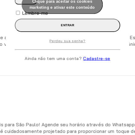
Clique para aceitar os cookies
marketing e ativar este conteúdo
Lembre-me
ENTRAR
l e a elegância da sua Tiggo 7 com o Friso Lateral Original.
Perdeu sua senha?
o veículo, destacando suas linhas e contornos de forma úni
Ainda não tem uma conta?
Cadastre-se
átis para São Paulo! Agende seu horário através do Whatsapp 
iso é cuidadosamente projetado para proporcionar um toque d