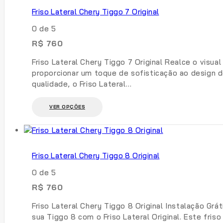
Friso Lateral Chery Tiggo 7 Original
0
de 5
R$
760
Friso Lateral Chery Tiggo 7 Original Realce o visua
proporcionar um toque de sofisticação ao design d
qualidade, o Friso Lateral…
Este
VER OPÇÕES
produto
tem
várias
variantes.
Friso Lateral Chery Tiggo 8 Original
As
opções
0
de 5
podem
R$
760
ser
escolhidas
Friso Lateral Chery Tiggo 8 Original Instalação Gr
na
sua Tiggo 8 com o Friso Lateral Original. Este fr
página