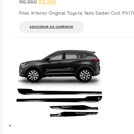
O
O
R$
550
R$
240
na
preço
preço
página
original
atual
Friso Inferior Original Toyota Yaris Sedan Cod. PV
do
era:
é:
R$ 550.
R$ 240.
produto
ADICIONAR AO CARRINHO