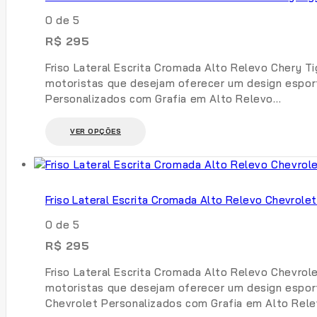
opções
0
de 5
podem
R$
295
ser
escolhidas
Friso Lateral Escrita Cromada Alto Relevo Chery T
na
motoristas que desejam oferecer um design esporti
página
Personalizados com Grafia em Alto Relevo…
do
produto
Este
VER OPÇÕES
produto
tem
várias
variantes.
Friso Lateral Escrita Cromada Alto Relevo Chevrolet
As
opções
0
de 5
podem
R$
295
ser
escolhidas
Friso Lateral Escrita Cromada Alto Relevo Chevrol
na
motoristas que desejam oferecer um design esporti
página
Chevrolet Personalizados com Grafia em Alto Re
do