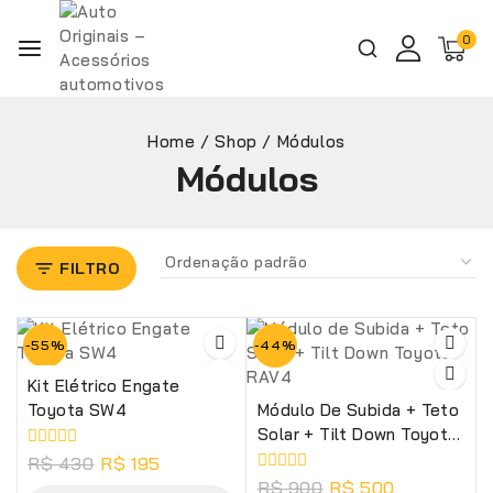
0
Home
/
Shop
/
Módulos
Módulos
FILTRO
-55%
-44%
Kit Elétrico Engate
Toyota SW4
Módulo De Subida + Teto
Solar + Tilt Down Toyota
RAV4
0
R$
430
R$
195
de
0
R$
900
R$
500