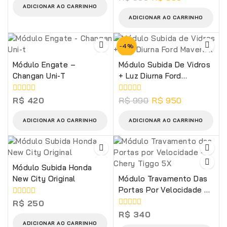
5
de
ADICIONAR AO CARRINHO
5
ADICIONAR AO CARRINHO
-4%
Módulo Engate –
Módulo Subida De Vidros
Changan Uni-T
+ Luz Diurna Ford
Maverick
0
0
R$
420
R$
990
R$
950
de
de
5
5
ADICIONAR AO CARRINHO
ADICIONAR AO CARRINHO
Módulo Subida Honda
New City Original
Módulo Travamento Das
Portas Por Velocidade –
Chery Tiggo 5X
0
R$
250
de
0
R$
340
5
de
ADICIONAR AO CARRINHO