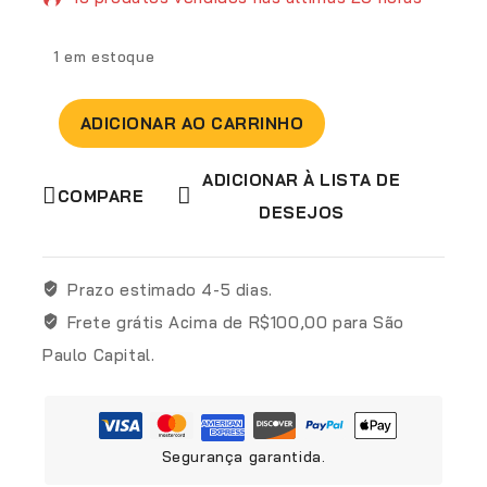
Vendendo rápido! Mais de 13 pessoas têm no
1 em estoque
carrinho
ADICIONAR AO CARRINHO
ADICIONAR À LISTA DE
COMPARE
DESEJOS
Prazo estimado
4-5 dias.
Frete grátis
Acima de R$100,00 para São
Paulo Capital.
Segurança garantida.