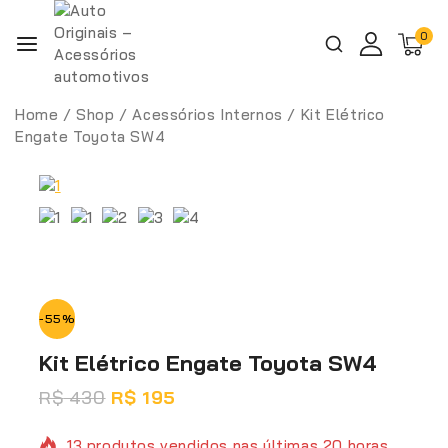
0
Home
/
Shop
/
Acessórios Internos
/
Kit Elétrico
Engate Toyota SW4
-55%
Kit Elétrico Engate Toyota SW4
R$
430
R$
195
13 produtos vendidos nas últimas 20 horas