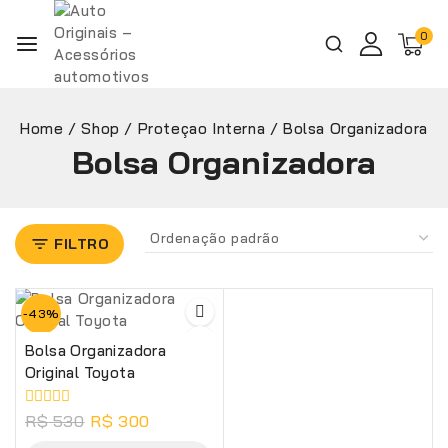
0
Home
/
Shop
/
Proteçao Interna
/
Bolsa Organizadora
Bolsa Organizadora
FILTRO
-43%
Bolsa Organizadora
Original Toyota
0
R$
530
R$
300
de