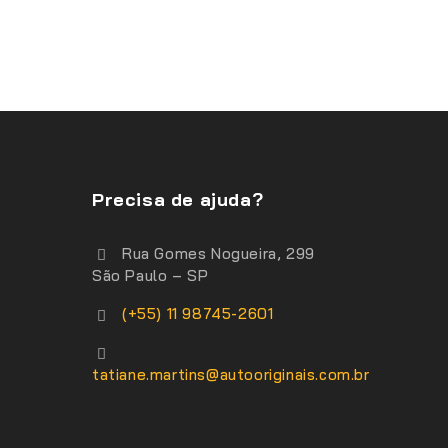
Precisa de ajuda?
Rua Gomes Nogueira, 299
São Paulo – SP
(+55) 11 98745-2601
tatiane.martins@autooriginais.com.br