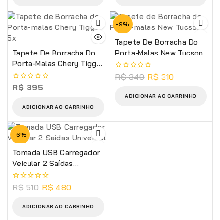
-9%
Tapete De Borracha Do
Tapete De Borracha Do
Porta-Malas New Tucson
Porta-Malas Chery Tiggo
5x
R$
340
R$
310
0
de
R$
395
0
5
de
ADICIONAR AO CARRINHO
5
ADICIONAR AO CARRINHO
-6%
Tomada USB Carregador
Veicular 2 Saídas
Universal
R$
510
R$
480
0
de
5
ADICIONAR AO CARRINHO