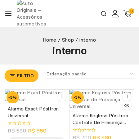
0
Home
/
Shop
/
interno
interno
FILTRO
-5%
-3%
Alarme Exact Pósitron
Universal
Alarme Keyless Pósitron
Controle De Presença
Universal
R$
580
R$
550
0
de
R$
700
R$
680
0