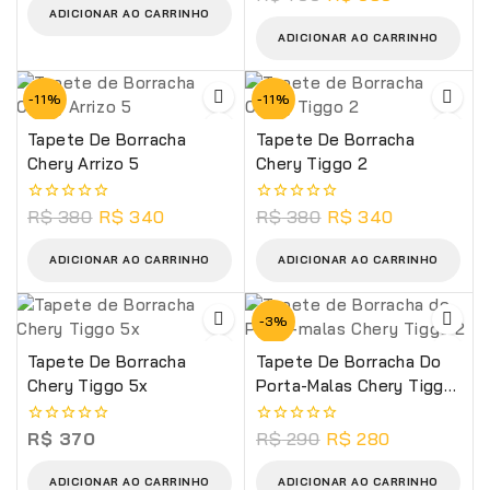
5
de
ADICIONAR AO CARRINHO
5
ADICIONAR AO CARRINHO
-11%
-11%
Tapete De Borracha
Tapete De Borracha
Chery Arrizo 5
Chery Tiggo 2
R$
380
R$
340
R$
380
R$
340
0
0
de
de
5
5
ADICIONAR AO CARRINHO
ADICIONAR AO CARRINHO
-3%
Tapete De Borracha
Tapete De Borracha Do
Chery Tiggo 5x
Porta-Malas Chery Tiggo
2
R$
370
R$
290
R$
280
0
0
de
de
5
5
ADICIONAR AO CARRINHO
ADICIONAR AO CARRINHO