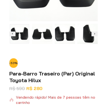
-53%
Para-Barro Traseiro (Par) Original
Toyota Hilux
R$
590
14 produtos vendidos nas últimas 12 horas
R$
280
Vendendo rápido! Mais de 7 pessoas têm no
carrinho