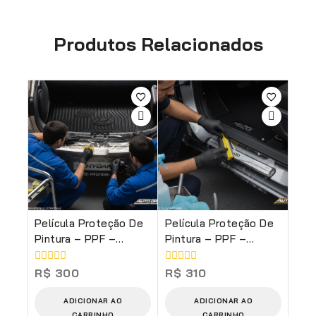
Produtos Relacionados
Película Proteção De
Película Proteção De
Pintura – PPF –
Pintura – PPF –
Soleira Do Porta-
Soleira Das Portas
Malas (Serviço)
(Serviço)
0
0
R$
300
R$
310
de
de
5
5
ADICIONAR AO
ADICIONAR AO
CARRINHO
CARRINHO