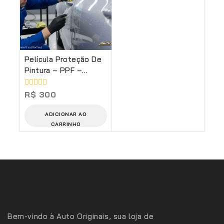
Película Proteção De
Pintura – PPF –
Concha Das
Maçanetas (Serviço)
0
R$
300
de
5
ADICIONAR AO
CARRINHO
Bem-vindo à Auto Originais, sua loja de