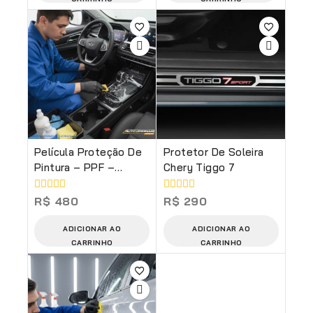
Película Proteção De
Protetor De Soleira
Pintura – PPF –
Chery Tiggo 7
Console Central
(Serviço)
0
0
R$
480
R$
290
de
de
5
5
ADICIONAR AO
ADICIONAR AO
CARRINHO
CARRINHO