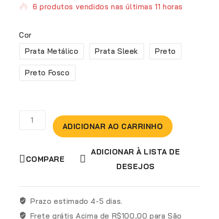
6 produtos vendidos nas últimas 11 horas
Vendendo rápido! Mais de 13 pessoas têm no
Cor
carrinho
Prata Metálico
Prata Sleek
Preto
Preto Fosco
ADICIONAR AO CARRINHO
ADICIONAR À LISTA DE
COMPARE
DESEJOS
Prazo estimado
4-5 dias.
Frete grátis
Acima de R$100,00 para São