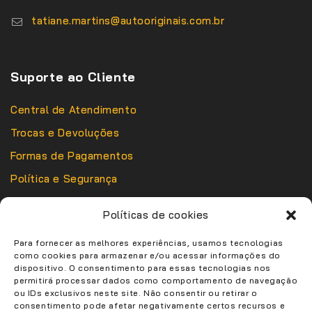
tatiane.martins@autooriginais.com.br
Suporte ao Cliente
Central de Atendimento
Trocas e Devoluções
Formas de Pagamentos
Política e Segurança
Política de Entrega
Políticas de cookies
Política de Privacidade
Sobre Nós
Para fornecer as melhores experiências, usamos tecnologias
como cookies para armazenar e/ou acessar informações do
dispositivo. O consentimento para essas tecnologias nos
permitirá processar dados como comportamento de navegação
ou IDs exclusivos neste site. Não consentir ou retirar o
consentimento pode afetar negativamente certos recursos e