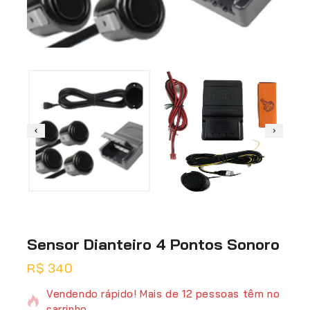
Sensor Dianteiro 4 Pontos Sonoro
R$
340
20 produtos vendidos nas últimas 7 horas
Vendendo rápido! Mais de 12 pessoas têm no
carrinho