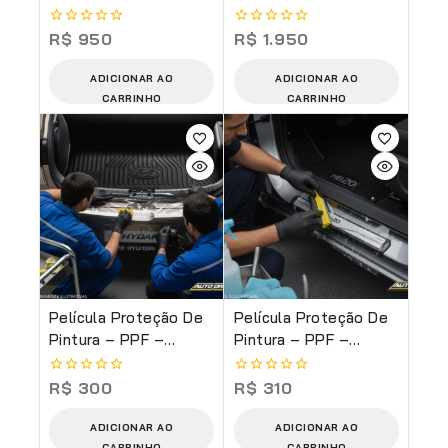
Choque Dianteiro
Completo (Serviço)
(Serviço)
R$
950
R$
1.950
0
0
de
de
5
5
ADICIONAR AO
ADICIONAR AO
CARRINHO
CARRINHO
Película Proteção De
Película Proteção De
Pintura – PPF –
Pintura – PPF –
Soleira Do Porta-
Soleira Das Portas
Malas (Serviço)
(Serviço)
R$
300
R$
310
0
0
de
de
5
5
ADICIONAR AO
ADICIONAR AO
CARRINHO
CARRINHO