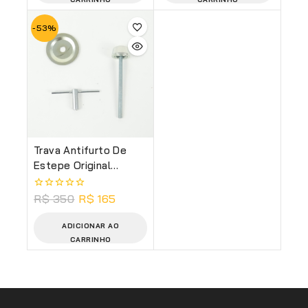
-53%
Trava Antifurto De
Estepe Original
Toyota Yaris
R$
350
R$
165
0
de
5
ADICIONAR AO
CARRINHO