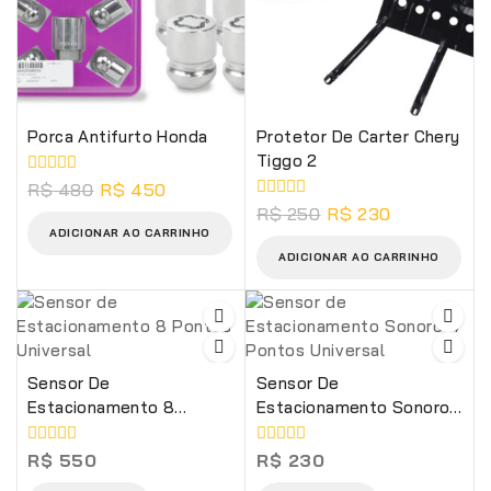
Porca Antifurto Honda
Protetor De Carter Chery
Tiggo 2
0
R$
480
R$
450
de
0
R$
250
R$
230
5
de
ADICIONAR AO CARRINHO
5
ADICIONAR AO CARRINHO
Sensor De
Sensor De
Estacionamento 8
Estacionamento Sonoro
Pontos Universal
4 Pontos Universal
0
0
R$
550
R$
230
de
de
5
5