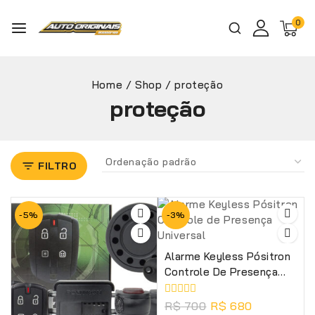
0
Home
/
Shop
/
proteção
proteção
FILTRO
-5%
-3%
Alarme Keyless Pósitron
Controle De Presença
Universal
0
R$
700
R$
680
de