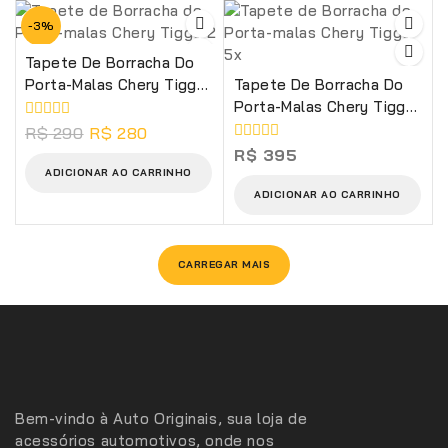
-3%
Tapete De Borracha Do
Porta-Malas Chery Tiggo
Tapete De Borracha Do
2
Porta-Malas Chery Tiggo
5x
0
R$
290
R$
280
de
0
R$
395
5
de
ADICIONAR AO CARRINHO
5
ADICIONAR AO CARRINHO
CARREGAR MAIS
Bem-vindo à Auto Originais, sua loja de
acessórios automotivos, onde nos