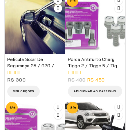
-6%
Película Solar De
Porca Antifurto Chery
Segurança G5 / G20 /
Tiggo 2 / Tiggo 5 / Tiggo
G35
7 E Arrizo 5
0
0
R$
300
R$
480
R$
450
de
de
5
5
VER OPÇÕES
ADICIONAR AO CARRINHO
-6%
-8%