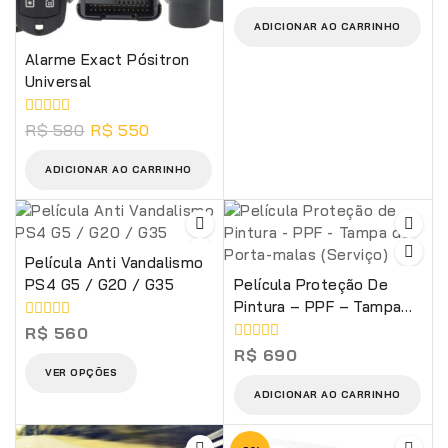
5
ADICIONAR AO CARRINHO
Alarme Exact Pósitron
Universal
0
R$
580
R$
550
de
5
ADICIONAR AO CARRINHO
Película Anti Vandalismo
PS4 G5 / G20 / G35
Película Proteção De
Pintura – PPF – Tampa
Do Porta-Malas (Serviço)
0
R$
560
de
0
R$
690
5
de
VER OPÇÕES
5
ADICIONAR AO CARRINHO