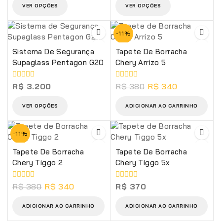
VER OPÇÕES
VER OPÇÕES
-11%
Sistema De Segurança
Tapete De Borracha
Supaglass Pentagon G20
Chery Arrizo 5
0
0
R$
3.200
R$
380
R$
340
de
de
5
5
VER OPÇÕES
ADICIONAR AO CARRINHO
-11%
Tapete De Borracha
Tapete De Borracha
Chery Tiggo 2
Chery Tiggo 5x
0
0
R$
380
R$
340
R$
370
de
de
5
5
ADICIONAR AO CARRINHO
ADICIONAR AO CARRINHO